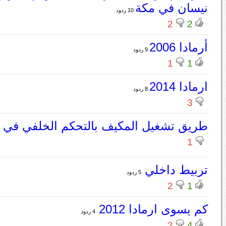
نيسان في مكة
10 ردود
2
2
أرمادا 2006
9 ردود
1
1
ارمادا 2014
8 ردود
3
طريق تشغيل المكيف بالتحكم الخلفي في ا
1
تربيط داخلي
5 ردود
2
1
كم يسوى ارمادا 2012
4 ردود
2
4