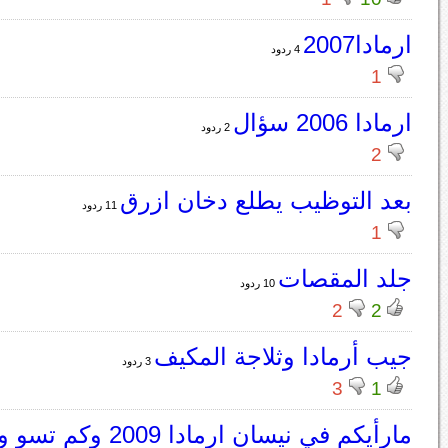
ارمادا2007
4 ردود
1
ارمادا 2006 سؤال
2 ردود
2
بعد التوظيب يطلع دخان ازرق
11 ردود
1
جلد المقصات
10 ردود
2
2
جيب أرمادا وثلاجة المكيف
3 ردود
3
1
مارأيكم في نيسان ارمادا 9