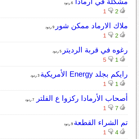
مشكلة في ارمادا
6 ردود
1
2
ملاك الارماد ممكن شور
9 ردود
1
2
رغوه في قربة الرديتر
5 ردود
5
1
رايكم بجلد Energy الأمريكية
3 ردود
1
1
أصحاب الأرمادا ركزوا ع الفلتر
7 ردود
1
7
تم الشراء القطعة
9 ردود
1
4