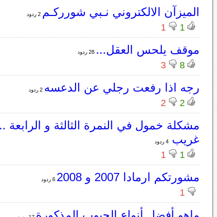
الميزآن الالكتروني نـبي شورركـم
2 ردود
1
1
موقف يلحس العقل...
28 ردود
3
8
رجه اذا رفعت رجلي عن الدعسه
2 ردود
2
2
مشكلة خمول في النمرة الثالثة و الرابعة .. 
غريب
4 ردود
1
1
مشورتكم ارمادا 2007 و 2008
6 ردود
1
ماهو أفضل أنواع الجيوب المذكورة