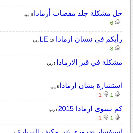
حل مشكلة جلد مقصات أرمادا
8 ردود
6
رأيكم في نيسان ارمادا LE
10 ردود
3
مشكلة في قير الارمادا
3 ردود
استشارة بشان ارمادا
5 ردود
1
1
كم يسوى ارمادا 2015
1 ردود
1
1
استفسار ضروري عن مكيف السيارة