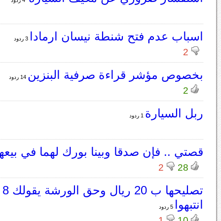
4 ردود
اسباب عدم فتح شنطة نيسان ارمادا
3 ردود
2
بخصوص مؤشر قراءة صرفية البنزين
14 ردود
2
ربل السيارة
1 ردود
قصتي .. فإن صدقا وبينا بورك لهما في بيعهم
2
28
تصل
انتبهوا
5 ردود
1
10